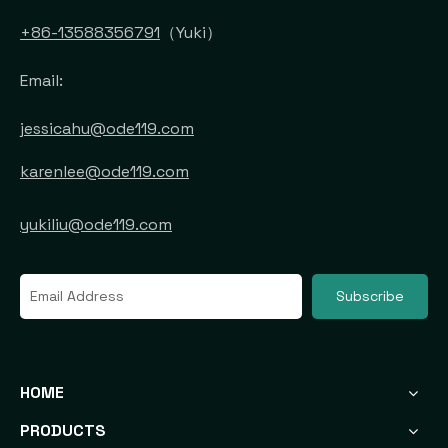
+86-13588356791
（Yuki）
Email:
jessicahu@ode119.com
karenlee@ode119.com
yukiliu@ode119.com
Subscribe
HOME
PRODUCTS