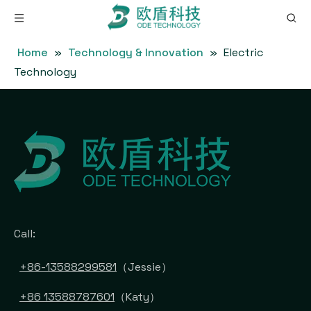
Home
»
Technology & Innovation
»
Electric
Technology
Call:
+86-13588299581
（Jessie）
+86 13588787601
（Katy）